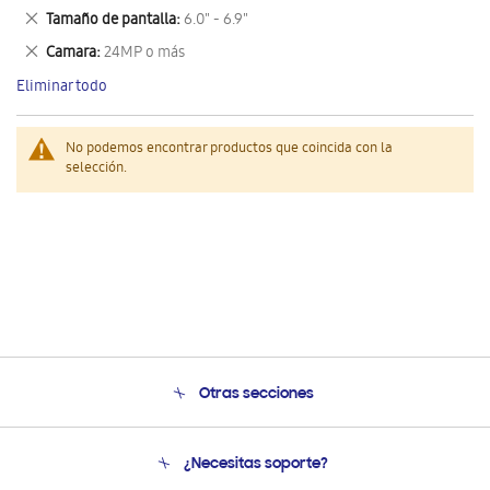
este
Eliminar
Tamaño de pantalla
6.0" - 6.9"
artículo
este
Eliminar
Camara
24MP o más
artículo
este
Eliminar todo
artículo
No podemos encontrar productos que coincida con la
selección.
Otras secciones
Conócenos
¿Necesitas soporte?
Soporte