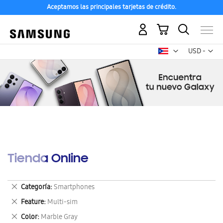
Aceptamos las principales tarjetas de crédito.
Mi carrito
Mon
USD -
dólar
estadounid
Tienda Online
Eliminar
Categoría
Smartphones
este
Eliminar
Feature
Multi-sim
artículo
este
Eliminar
Color
Marble Gray
artículo