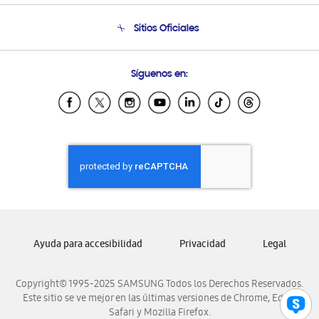
Seguimiento de tu pedido
Soporte telefónico
Sitios Oficiales
Condiciones de Compra
Soporte vía eMail
Preguntas Frecuentes
Samsung Costa Rica
Síguenos en:
Samsung Ecuador
Samsung El Salvador
Samsung Guatemala
Samsung Honduras
Samsung Nicaragua
Samsung Panamá
Samsung República Dominicana
Samsung Venezuela
Ayuda para accesibilidad
Privacidad
Legal
Copyright© 1995-2025 SAMSUNG Todos los Derechos Reservados.
Este sitio se ve mejor en las últimas versiones de Chrome, Edge,
Safari y Mozilla Firefox.