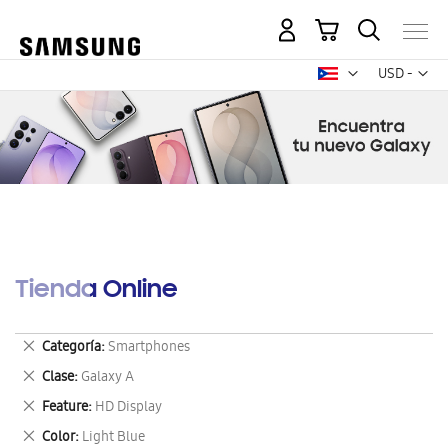
Mi carrito
Mon
USD -
dólar
estadounid
Tienda Online
Eliminar
Categoría
Smartphones
este
Eliminar
Clase
Galaxy A
artículo
este
Eliminar
Feature
HD Display
artículo
este
Eliminar
Color
Light Blue
artículo