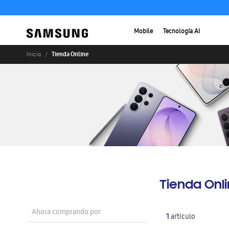
Mobile
Tecnología AI
Tienda Online
Inicio
Tienda Onl
Ahora comprando por
1
artículo