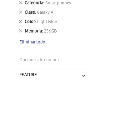
Eliminar
Categoría
Smartphones
este
Eliminar
Clase
Galaxy A
artículo
este
Eliminar
Color
Light Blue
artículo
este
Eliminar
Memoria
256GB
artículo
este
Eliminar todo
artículo
Opciones de compra
FEATURE