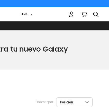
Mi carrito
Moneda
USD -
dólar
estadounidense
Ordenar por