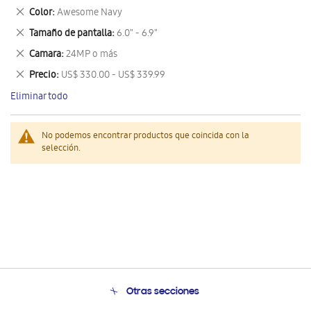
este
Eliminar
Color
Awesome Navy
artículo
este
Eliminar
Tamaño de pantalla
6.0" - 6.9"
artículo
este
Eliminar
Camara
24MP o más
artículo
este
Eliminar
Precio
US$ 330.00 - US$ 339.99
artículo
este
Eliminar todo
artículo
No podemos encontrar productos que coincida con la
selección.
Otras secciones