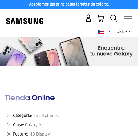
Aceptamos las principales tarjetas de crédito.
Mi carrito
Mon
USD -
dólar
estadounid
Tienda Online
Eliminar
Categoría
Smartphones
este
Eliminar
Clase
Galaxy A
artículo
este
Eliminar
Feature
HD Display
artículo