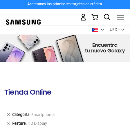
Aceptamos las principales tarjetas de crédito.
Mi carrito
Mon
USD -
dólar
estadounid
Tienda Online
Eliminar
Categoría
Smartphones
este
Eliminar
Feature
HD Display
artículo
este