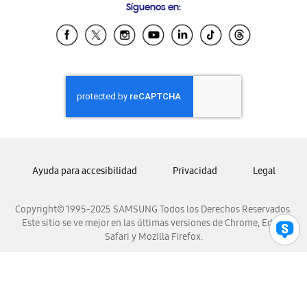
Síguenos en:
Samsung Ecuador
Samsung El Salvador
Samsung Guatemala
Samsung Honduras
Samsung Nicaragua
Samsung Panamá
Samsung República Dominicana
Samsung Venezuela
Ayuda para accesibilidad
Privacidad
Legal
Copyright© 1995-2025 SAMSUNG Todos los Derechos Reservados.
Este sitio se ve mejor en las últimas versiones de Chrome, Edge,
Safari y Mozilla Firefox.