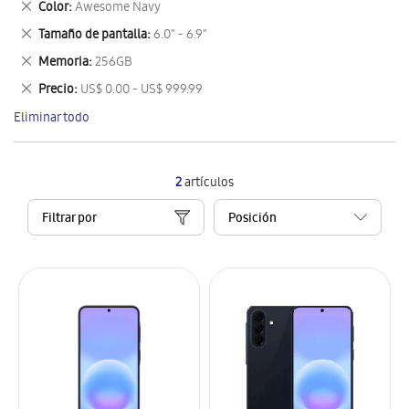
Eliminar
Color
Awesome Navy
artículo
este
Eliminar
Tamaño de pantalla
6.0" - 6.9"
artículo
este
Eliminar
Memoria
256GB
artículo
este
Eliminar
Precio
US$ 0.00 - US$ 999.99
artículo
este
Eliminar todo
artículo
2
artículos
Filtrar por