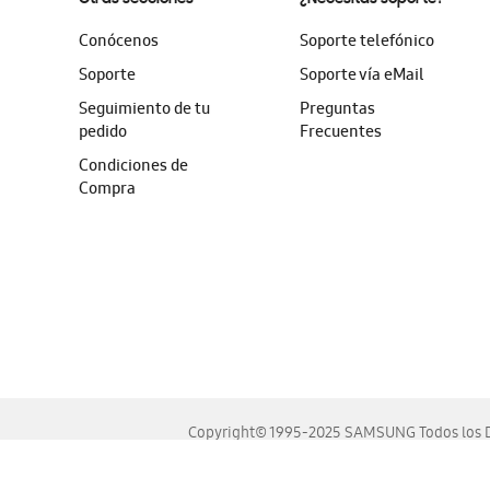
Conócenos
Soporte telefónico
Soporte
Soporte vía eMail
Seguimiento de tu
Preguntas
pedido
Frecuentes
Condiciones de
Compra
Copyright© 1995-2025 SAMSUNG Todos los D
Este sitio se ve mejor en las últimas versiones de Chrome