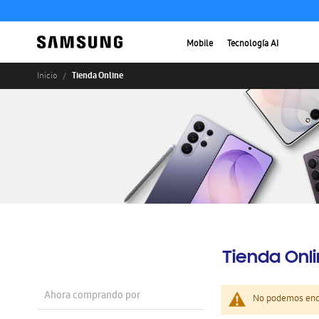
Mobile
Tecnología AI
Tienda Online
Inicio
Tienda Onl
Ahora comprando por
No podemos enco