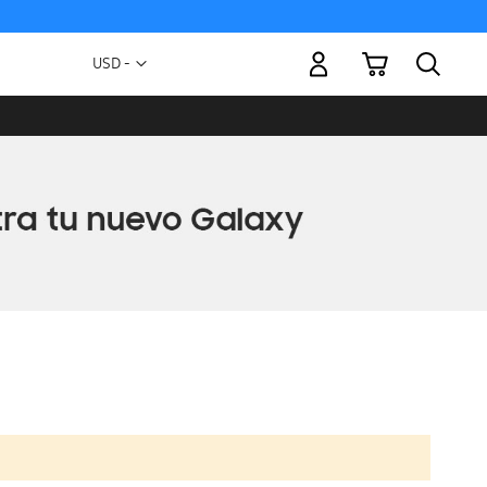
Mi carrito
Moneda
USD -
dólar
estadounidense