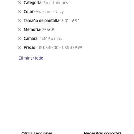
Eliminar
Categoría
Smartphones
este
Eliminar
Color
Awesome Navy
artículo
este
Eliminar
Tamaño de pantalla
6.0" - 6.9"
artículo
este
Eliminar
Memoria
256GB
artículo
este
Eliminar
Camara
24MP o más
artículo
este
Eliminar
Precio
US$ 330.00 - US$ 339.99
artículo
este
Eliminar todo
artículo
Otras secciones
¿Necesitas soporte?