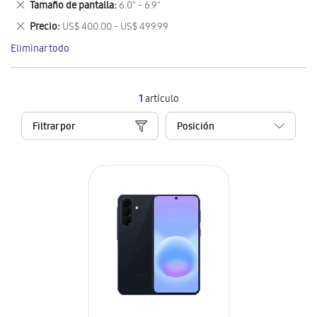
Eliminar
Tamaño de pantalla
6.0" - 6.9"
artículo
este
Eliminar
Precio
US$ 400.00 - US$ 499.99
artículo
este
Eliminar todo
artículo
1
artículo
Filtrar por