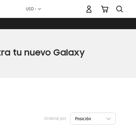
Mi carrito
Moneda
USD -
dólar
estadounidense
Ordenar por