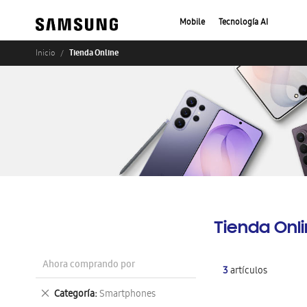
Mobile
Tecnología AI
Tienda Online
Inicio
Tienda Onl
Ahora comprando por
3
artículos
Eliminar
Categoría
Smartphones