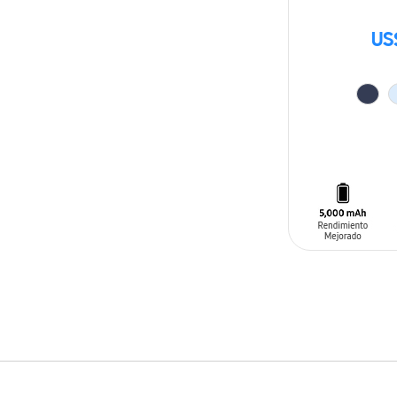
US
AÑADIR AL C