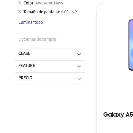
este
Eliminar
Color
Awesome Navy
artículo
este
Eliminar
Tamaño de pantalla
6.0" - 6.9"
artículo
este
Eliminar todo
artículo
Opciones de compra
CLASE
FEATURE
PRECIO
Galaxy A5