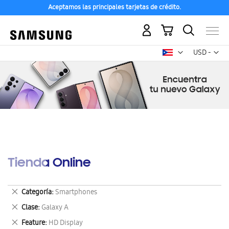
Aceptamos las principales tarjetas de crédito.
Mi carrito
Mon
USD -
dólar
estadounid
Tienda Online
Eliminar
Categoría
Smartphones
este
Eliminar
Clase
Galaxy A
artículo
este
Eliminar
Feature
HD Display
artículo