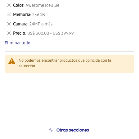
este
Eliminar
Color
Awesome IceBlue
artículo
este
Eliminar
Memoria
256GB
artículo
este
Eliminar
Camara
24MP o más
artículo
este
Eliminar
Precio
US$ 300.00 - US$ 399.99
artículo
este
Eliminar todo
artículo
No podemos encontrar productos que coincida con la
selección.
Otras secciones