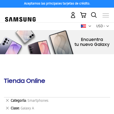
Aceptamos las principales tarjetas de crédito.
Mi carrito
Mon
USD -
dólar
estadounid
Tienda Online
Eliminar
Categoría
Smartphones
este
Eliminar
Clase
Galaxy A
artículo
este