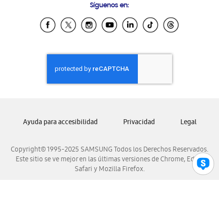
Síguenos en:
Samsung Ecuador
Samsung El Salvador
Samsung Guatemala
Samsung Honduras
Samsung Nicaragua
Samsung Panamá
Samsung República Dominicana
Samsung Venezuela
Ayuda para accesibilidad
Privacidad
Legal
Copyright© 1995-2025 SAMSUNG Todos los Derechos Reservados.
Este sitio se ve mejor en las últimas versiones de Chrome, Edge,
Safari y Mozilla Firefox.