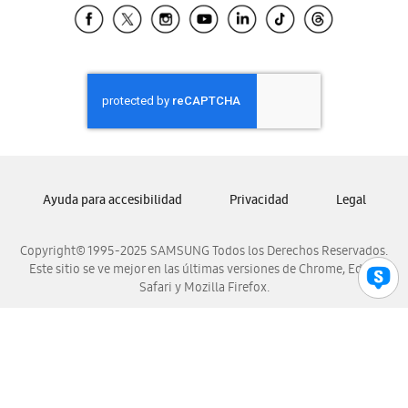
Samsung El Salvador
Samsung Guatemala
Samsung Honduras
Samsung Nicaragua
Samsung Panamá
Samsung República Dominicana
Samsung Venezuela
Ayuda para accesibilidad
Privacidad
Legal
Copyright© 1995-2025 SAMSUNG Todos los Derechos Reservados.
Este sitio se ve mejor en las últimas versiones de Chrome, Edge,
Safari y Mozilla Firefox.