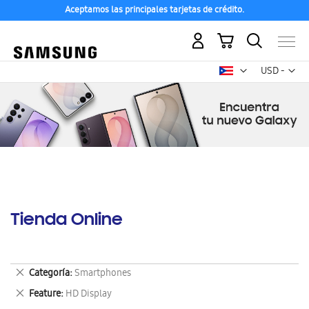
Aceptamos las principales tarjetas de crédito.
Mi carrito
Mon
USD -
dólar
estadounid
Tienda Online
Eliminar
Categoría
Smartphones
este
Eliminar
Feature
HD Display
artículo
este