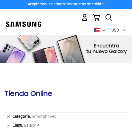
Aceptamos las principales tarjetas de crédito.
Mi carrito
Mon
USD -
dólar
estadounid
Tienda Online
Eliminar
Categoría
Smartphones
este
Eliminar
Clase
Galaxy A
artículo
este