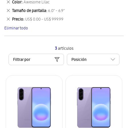
Eliminar
Color
Awesome Lilac
artículo
este
Eliminar
Tamaño de pantalla
6.0" - 6.9"
artículo
este
Eliminar
Precio
US$ 0.00 - US$ 999.99
artículo
este
Eliminar todo
artículo
3
artículos
Filtrar por