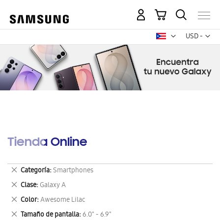
Mi carrito
Mon
USD -
dólar
estadounid
Tienda Online
Eliminar
Categoría
Smartphones
este
Eliminar
Clase
Galaxy A
artículo
este
Eliminar
Color
Awesome Lilac
artículo
este
Eliminar
Tamaño de pantalla
6.0" - 6.9"
artículo