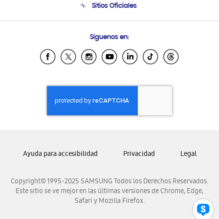
Sitios Oficiales
Condiciones de Compra
Soporte vía eMail
Preguntas Frecuentes
Samsung Costa Rica
Síguenos en:
Samsung Ecuador
Samsung El Salvador
Samsung Guatemala
Samsung Honduras
Samsung Nicaragua
Samsung Panamá
Samsung República Dominicana
Samsung Venezuela
Ayuda para accesibilidad
Privacidad
Legal
Copyright© 1995-2025 SAMSUNG Todos los Derechos Reservados.
Este sitio se ve mejor en las últimas versiones de Chrome, Edge,
Safari y Mozilla Firefox.