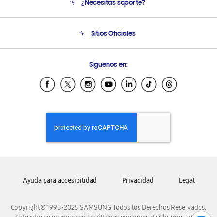
¿Necesitas soporte?
Soporte
Seguimiento de tu pedido
Soporte telefónico
Sitios Oficiales
Condiciones de Compra
Soporte vía eMail
Preguntas Frecuentes
Samsung Costa Rica
Síguenos en:
Samsung Ecuador
Samsung El Salvador
Samsung Guatemala
Samsung Honduras
Samsung Nicaragua
Samsung Panamá
Samsung República Dominicana
Samsung Venezuela
Ayuda para accesibilidad
Privacidad
Legal
Copyright© 1995-2025 SAMSUNG Todos los Derechos Reservados.