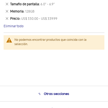
este
Eliminar
Tamaño de pantalla
6.0" - 6.9"
artículo
este
Eliminar
Memoria
128GB
artículo
este
Eliminar
Precio
US$ 330.00 - US$ 339.99
artículo
este
Eliminar todo
artículo
No podemos encontrar productos que coincida con la
selección.
Otras secciones
Conócenos