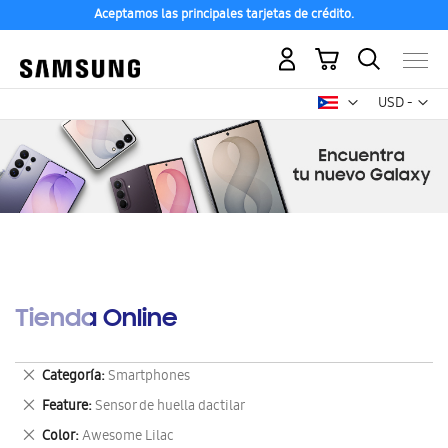
Aceptamos las principales tarjetas de crédito.
Mi carrito
Mon
USD -
dólar
estadounid
Tienda Online
Eliminar
Categoría
Smartphones
este
Eliminar
Feature
Sensor de huella dactilar
artículo
este
Eliminar
Color
Awesome Lilac
artículo