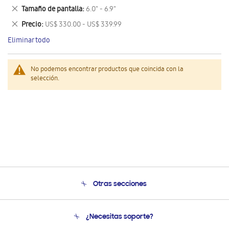
este
Eliminar
Tamaño de pantalla
6.0" - 6.9"
artículo
este
Eliminar
Precio
US$ 330.00 - US$ 339.99
artículo
este
Eliminar todo
artículo
No podemos encontrar productos que coincida con la
selección.
Otras secciones
Conócenos
¿Necesitas soporte?
Soporte