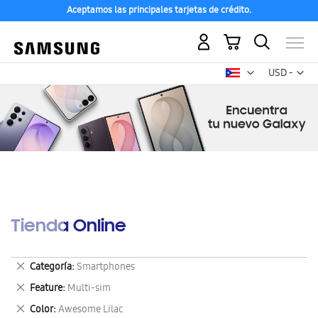
Aceptamos las principales tarjetas de crédito.
Mi carrito
Mon
USD -
dólar
estadounid
Tienda Online
Eliminar
Categoría
Smartphones
este
Eliminar
Feature
Multi-sim
artículo
este
Eliminar
Color
Awesome Lilac
artículo