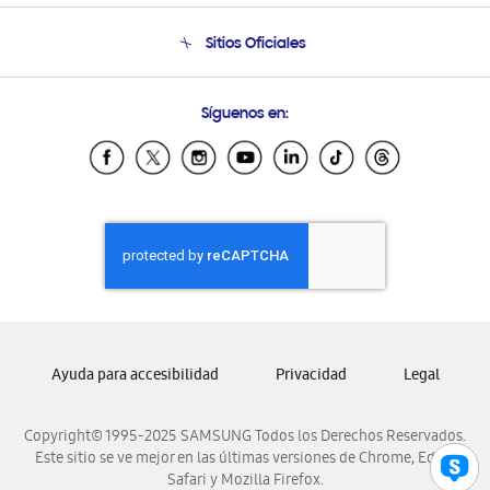
Seguimiento de tu pedido
Soporte telefónico
Sitios Oficiales
Condiciones de Compra
Soporte vía eMail
Preguntas Frecuentes
Samsung Costa Rica
Síguenos en:
Samsung Ecuador
Samsung El Salvador
Samsung Guatemala
Samsung Honduras
Samsung Nicaragua
Samsung Panamá
Samsung República Dominicana
Samsung Venezuela
Ayuda para accesibilidad
Privacidad
Legal
Copyright© 1995-2025 SAMSUNG Todos los Derechos Reservados.
Este sitio se ve mejor en las últimas versiones de Chrome, Edge,
Safari y Mozilla Firefox.