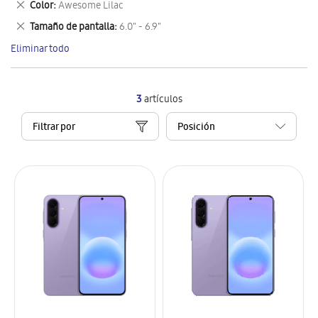
Eliminar
Color
Awesome Lilac
artículo
este
Eliminar
Tamaño de pantalla
6.0" - 6.9"
artículo
este
Eliminar todo
artículo
3
artículos
Filtrar por