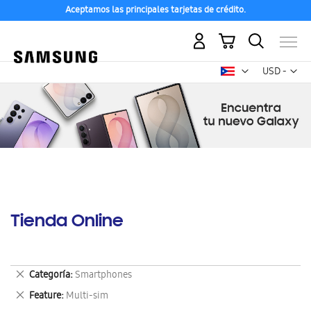
Aceptamos las principales tarjetas de crédito.
Mi carrito
Mon
USD -
dólar
estadounid
Tienda Online
Eliminar
Categoría
Smartphones
este
Eliminar
Feature
Multi-sim
artículo
este