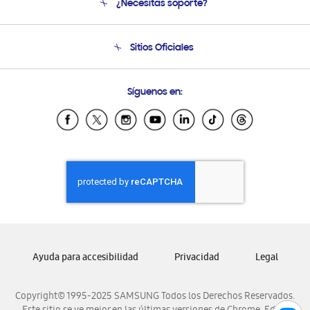
¿Necesitas soporte?
Soporte
Seguimiento de tu pedido
Soporte telefónico
Sitios Oficiales
Condiciones de Compra
Soporte vía eMail
Preguntas Frecuentes
Samsung Costa Rica
Síguenos en:
Samsung Ecuador
Samsung El Salvador
Samsung Guatemala
Samsung Honduras
Samsung Nicaragua
Samsung Panamá
Samsung República Dominicana
Samsung Venezuela
Ayuda para accesibilidad
Privacidad
Legal
Copyright© 1995-2025 SAMSUNG Todos los Derechos Reservados.