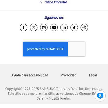
Sitios Oficiales
Condiciones de Compra
Soporte vía eMail
Preguntas Frecuentes
Samsung Costa Rica
Síguenos en:
Samsung Ecuador
Samsung El Salvador
Samsung Guatemala
Samsung Honduras
Samsung Nicaragua
Samsung Panamá
Samsung República Dominicana
Samsung Venezuela
Ayuda para accesibilidad
Privacidad
Legal
Copyright© 1995-2025 SAMSUNG Todos los Derechos Reservados.
Este sitio se ve mejor en las últimas versiones de Chrome, Edge,
Safari y Mozilla Firefox.