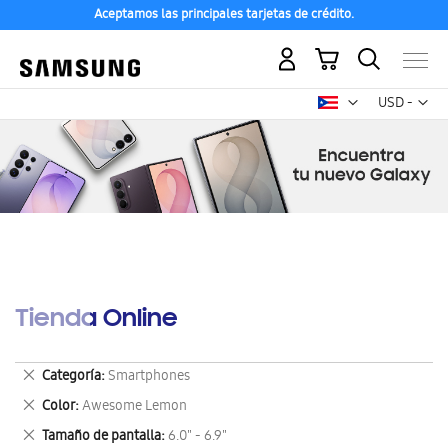
Aceptamos las principales tarjetas de crédito.
Mi carrito
Mon
USD -
dólar
estadounid
Tienda Online
Eliminar
Categoría
Smartphones
este
Eliminar
Color
Awesome Lemon
artículo
este
Eliminar
Tamaño de pantalla
6.0" - 6.9"
artículo