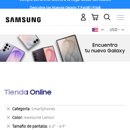
Descubre los Nuevos Galaxy Z Fold8 | Flip8
Mi carrito
Mon
USD -
dólar
estadounid
Tienda Online
Eliminar
Categoría
Smartphones
este
Eliminar
Color
Awesome Lemon
artículo
este
Eliminar
Tamaño de pantalla
6.0" - 6.9"
artículo