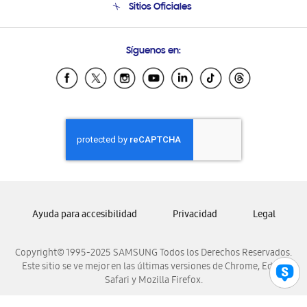
Sitios Oficiales
Condiciones de Compra
Soporte vía eMail
Preguntas Frecuentes
Samsung Costa Rica
Síguenos en:
Samsung Ecuador
Samsung El Salvador
Samsung Guatemala
Samsung Honduras
Samsung Nicaragua
Samsung Panamá
Samsung República Dominicana
Samsung Venezuela
Ayuda para accesibilidad
Privacidad
Legal
Copyright© 1995-2025 SAMSUNG Todos los Derechos Reservados.
Este sitio se ve mejor en las últimas versiones de Chrome, Edge,
Safari y Mozilla Firefox.