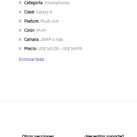
Eliminar
Categoría
Smartphones
este
Eliminar
Clase
Galaxy A
artículo
este
Eliminar
Feature
Multi-sim
artículo
este
Eliminar
Color
Mint-
artículo
este
Eliminar
Camara
24MP o más
artículo
este
Eliminar
Precio
US$ 160.00 - US$ 169.99
artículo
este
Eliminar todo
artículo
Otras secciones
¿Necesitas soporte?