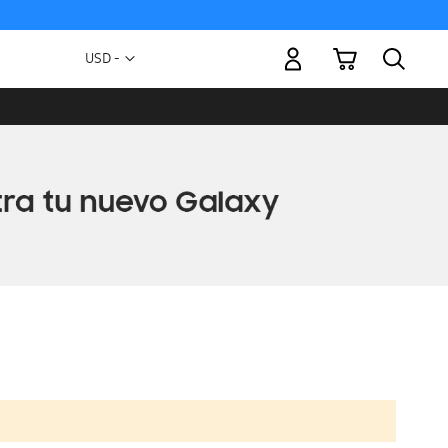
Mi carrito
Moneda
USD -
dólar
estadounidense