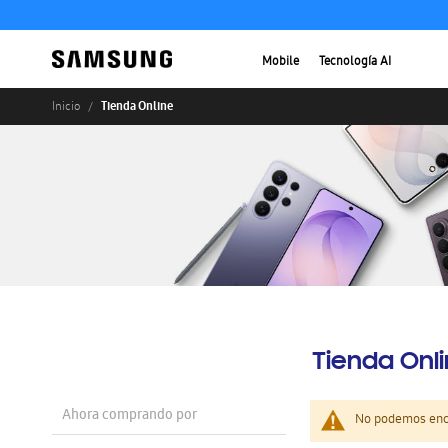
Mobile
Tecnología AI
Tienda Online
Inicio
Tienda Onl
Ahora comprando por
No podemos enco