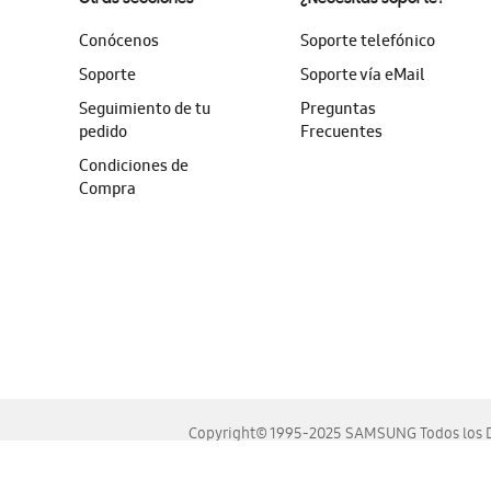
Conócenos
Soporte telefónico
Soporte
Soporte vía eMail
Seguimiento de tu
Preguntas
pedido
Frecuentes
Condiciones de
Compra
Copyright© 1995-2025 SAMSUNG Todos los D
Este sitio se ve mejor en las últimas versiones de Chrome