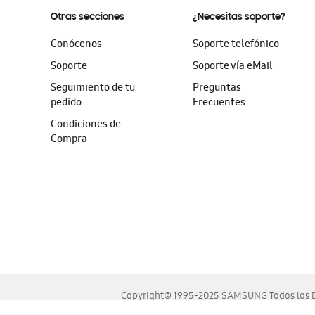
Otras secciones
¿Necesitas soporte?
Conócenos
Soporte telefónico
Soporte
Soporte vía eMail
Seguimiento de tu
Preguntas
pedido
Frecuentes
Condiciones de
Compra
Copyright© 1995-2025 SAMSUNG Todos los D
Este sitio se ve mejor en las últimas versiones de Chrome