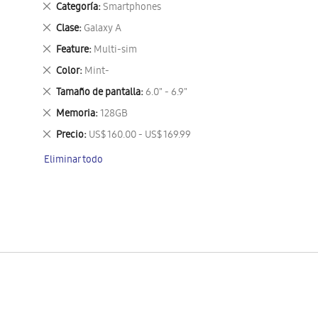
Eliminar
Categoría
Smartphones
este
Eliminar
Clase
Galaxy A
artículo
este
Eliminar
Feature
Multi-sim
artículo
este
Eliminar
Color
Mint-
artículo
este
Eliminar
Tamaño de pantalla
6.0" - 6.9"
artículo
este
Eliminar
Memoria
128GB
artículo
este
Eliminar
Precio
US$ 160.00 - US$ 169.99
artículo
este
Eliminar todo
artículo