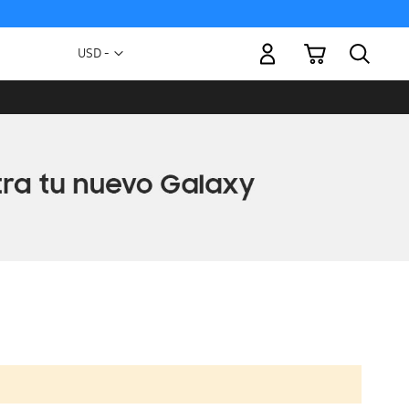
Mi carrito
Moneda
USD -
dólar
estadounidense