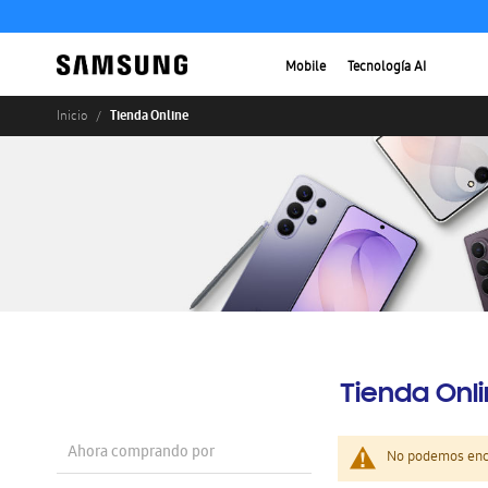
Mobile
Tecnología AI
Tienda Online
Inicio
Tienda Onl
Ahora comprando por
No podemos enco