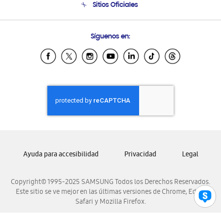
Sitios Oficiales
Condiciones de Compra
Soporte vía eMail
Preguntas Frecuentes
Samsung Costa Rica
Síguenos en:
Samsung Ecuador
Samsung El Salvador
Samsung Guatemala
Samsung Honduras
Samsung Nicaragua
Samsung Panamá
Samsung República Dominicana
Samsung Venezuela
Ayuda para accesibilidad
Privacidad
Legal
Copyright© 1995-2025 SAMSUNG Todos los Derechos Reservados.
Este sitio se ve mejor en las últimas versiones de Chrome, Edge,
Safari y Mozilla Firefox.