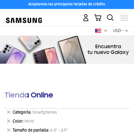
Aceptamos las principales tarjetas de crédito.
Mi carrito
Mon
USD -
dólar
estadounid
Tienda Online
Eliminar
Categoría
Smartphones
este
Eliminar
Color
Mint-
artículo
este
Eliminar
Tamaño de pantalla
6.0" - 6.9"
artículo