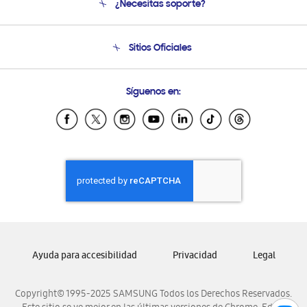
¿Necesitas soporte?
Soporte
Seguimiento de tu pedido
Soporte telefónico
Sitios Oficiales
Condiciones de Compra
Soporte vía eMail
Preguntas Frecuentes
Samsung Costa Rica
Síguenos en:
Samsung Ecuador
Samsung El Salvador
Samsung Guatemala
Samsung Honduras
Samsung Nicaragua
Samsung Panamá
Samsung República Dominicana
Samsung Venezuela
Ayuda para accesibilidad
Privacidad
Legal
Copyright© 1995-2025 SAMSUNG Todos los Derechos Reservados.