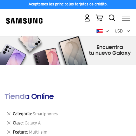
Aceptamos las principales tarjetas de crédito.
Mi carrito
Mon
USD -
dólar
estadounid
Tienda Online
Eliminar
Categoría
Smartphones
este
Eliminar
Clase
Galaxy A
artículo
este
Eliminar
Feature
Multi-sim
artículo