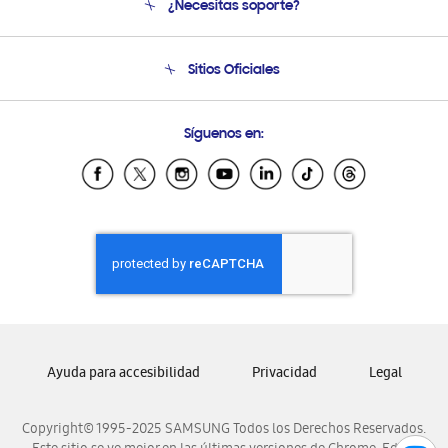
¿Necesitas soporte?
Soporte
Seguimiento de tu pedido
Soporte telefónico
Sitios Oficiales
Condiciones de Compra
Soporte vía eMail
Preguntas Frecuentes
Samsung Costa Rica
Síguenos en:
Samsung Ecuador
Samsung El Salvador
Samsung Guatemala
Samsung Honduras
Samsung Nicaragua
Samsung Panamá
Samsung República Dominicana
Samsung Venezuela
Ayuda para accesibilidad
Privacidad
Legal
Copyright© 1995-2025 SAMSUNG Todos los Derechos Reservados.