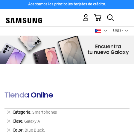
Aceptamos las principales tarjetas de crédito.
Mi carrito
Mon
USD -
dólar
estadounid
Tienda Online
Eliminar
Categoría
Smartphones
este
Eliminar
Clase
Galaxy A
artículo
este
Eliminar
Color
Blue Black.
artículo