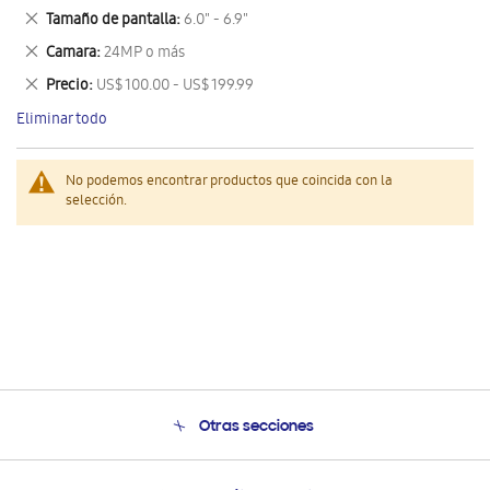
este
Eliminar
Tamaño de pantalla
6.0" - 6.9"
artículo
este
Eliminar
Camara
24MP o más
artículo
este
Eliminar
Precio
US$ 100.00 - US$ 199.99
artículo
este
Eliminar todo
artículo
No podemos encontrar productos que coincida con la
selección.
Otras secciones
Conócenos