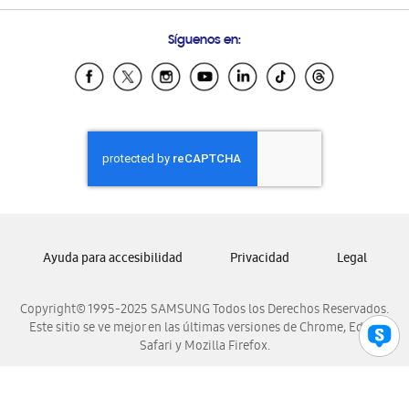
Preguntas Frecuentes
Samsung Costa Rica
Síguenos en:
Samsung Ecuador
Samsung El Salvador
Samsung Guatemala
Samsung Honduras
Samsung Nicaragua
Samsung Panamá
Samsung República Dominicana
Samsung Venezuela
Ayuda para accesibilidad
Privacidad
Legal
Copyright© 1995-2025 SAMSUNG Todos los Derechos Reservados.
Este sitio se ve mejor en las últimas versiones de Chrome, Edge,
Safari y Mozilla Firefox.