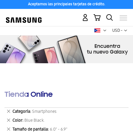
Aceptamos las principales tarjetas de crédito.
Mi carrito
Mon
USD -
dólar
estadounid
Tienda Online
Eliminar
Categoría
Smartphones
este
Eliminar
Color
Blue Black.
artículo
este
Eliminar
Tamaño de pantalla
6.0" - 6.9"
artículo