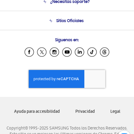
¿Necesitas soporte?
Soporte
Seguimiento de tu pedido
Soporte telefónico
Sitios Oficiales
Condiciones de Compra
Soporte vía eMail
Preguntas Frecuentes
Samsung Costa Rica
Síguenos en:
Samsung Ecuador
Samsung El Salvador
Samsung Guatemala
Samsung Honduras
Samsung Nicaragua
Samsung Panamá
Samsung República Dominicana
Samsung Venezuela
Ayuda para accesibilidad
Privacidad
Legal
Copyright© 1995-2025 SAMSUNG Todos los Derechos Reservados.