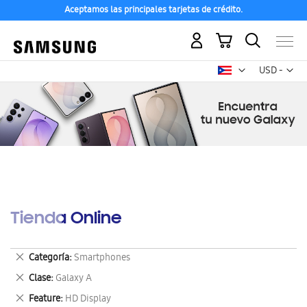
Aceptamos las principales tarjetas de crédito.
Mi carrito
Mon
USD -
dólar
estadounid
Tienda Online
Eliminar
Categoría
Smartphones
este
Eliminar
Clase
Galaxy A
artículo
este
Eliminar
Feature
HD Display
artículo