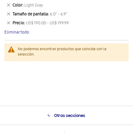
este
Eliminar
Color
Light Gray
artículo
este
Eliminar
Tamaño de pantalla
6.0" - 6.9"
artículo
este
Eliminar
Precio
US$ 190.00 - US$ 199.99
artículo
este
Eliminar todo
artículo
No podemos encontrar productos que coincida con la
selección.
Otras secciones
Conócenos