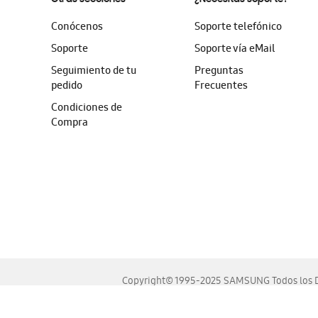
Conócenos
Soporte telefónico
Soporte
Soporte vía eMail
Seguimiento de tu
Preguntas
pedido
Frecuentes
Condiciones de
Compra
Copyright© 1995-2025 SAMSUNG Todos los D
Este sitio se ve mejor en las últimas versiones de Chrome