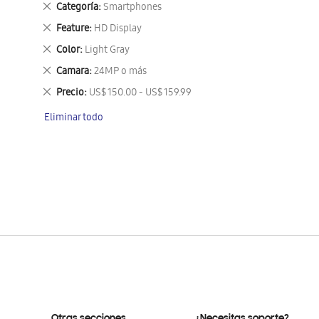
Eliminar
Categoría
Smartphones
este
Eliminar
Feature
HD Display
artículo
este
Eliminar
Color
Light Gray
artículo
este
Eliminar
Camara
24MP o más
artículo
este
Eliminar
Precio
US$ 150.00 - US$ 159.99
artículo
este
Eliminar todo
artículo
Otras secciones
¿Necesitas soporte?