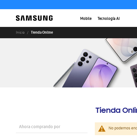
Mobile
Tecnología AI
Tienda Online
Inicio
Tienda Onl
Ahora comprando por
No podemos enco