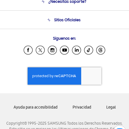
¿Necesitas soporte?
Soporte
Seguimiento de tu pedido
Soporte telefónico
Sitios Oficiales
Condiciones de Compra
Soporte vía eMail
Preguntas Frecuentes
Samsung Costa Rica
Síguenos en:
Samsung Ecuador
Samsung El Salvador
Samsung Guatemala
Samsung Honduras
Samsung Nicaragua
Samsung Panamá
Samsung República Dominicana
Samsung Venezuela
Ayuda para accesibilidad
Privacidad
Legal
Copyright© 1995-2025 SAMSUNG Todos los Derechos Reservados.