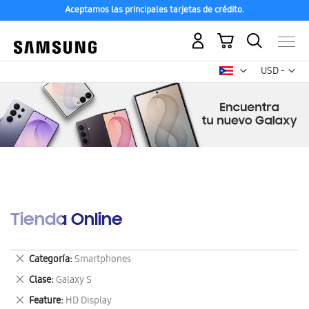
Aceptamos las principales tarjetas de crédito.
Mi carrito
Mon
USD -
dólar
estadounid
Tienda Online
Eliminar
Categoría
Smartphones
este
Eliminar
Clase
Galaxy S
artículo
este
Eliminar
Feature
HD Display
artículo