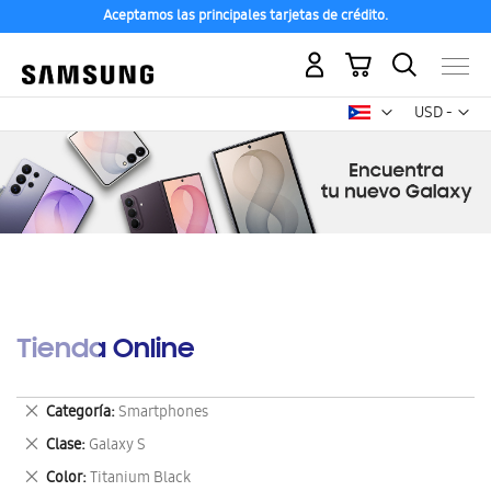
Aceptamos las principales tarjetas de crédito.
Mi carrito
Mon
USD -
dólar
estadounid
Tienda Online
Eliminar
Categoría
Smartphones
este
Eliminar
Clase
Galaxy S
artículo
este
Eliminar
Color
Titanium Black
artículo