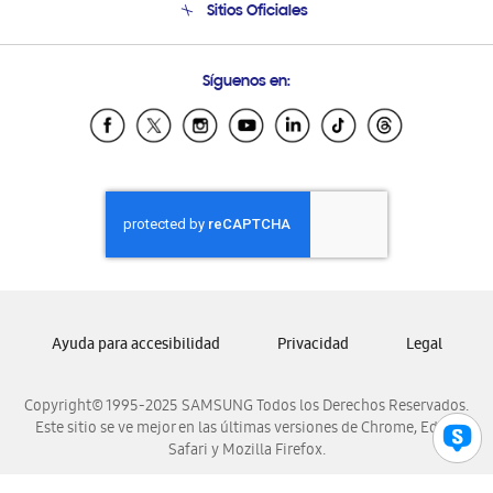
Sitios Oficiales
Condiciones de Compra
Soporte vía eMail
Preguntas Frecuentes
Samsung Costa Rica
Síguenos en:
Samsung Ecuador
Samsung El Salvador
Samsung Guatemala
Samsung Honduras
Samsung Nicaragua
Samsung Panamá
Samsung República Dominicana
Samsung Venezuela
Ayuda para accesibilidad
Privacidad
Legal
Copyright© 1995-2025 SAMSUNG Todos los Derechos Reservados.
Este sitio se ve mejor en las últimas versiones de Chrome, Edge,
Safari y Mozilla Firefox.