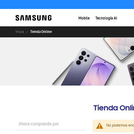
Mobile
Tecnología AI
Tienda Online
Inicio
Tienda Onl
Ahora comprando por
No podemos enco