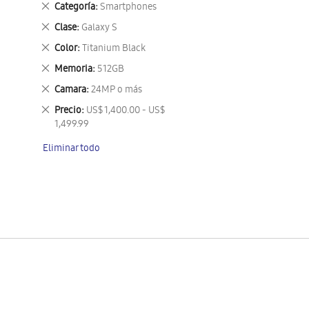
Eliminar
Categoría
Smartphones
este
Eliminar
Clase
Galaxy S
artículo
este
Eliminar
Color
Titanium Black
artículo
este
Eliminar
Memoria
512GB
artículo
este
Eliminar
Camara
24MP o más
artículo
este
Eliminar
Precio
US$ 1,400.00 - US$
artículo
este
1,499.99
artículo
Eliminar todo