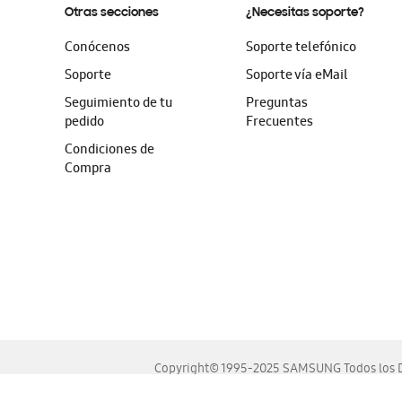
Otras secciones
¿Necesitas soporte?
Conócenos
Soporte telefónico
Soporte
Soporte vía eMail
Seguimiento de tu
Preguntas
pedido
Frecuentes
Condiciones de
Compra
Copyright© 1995-2025 SAMSUNG Todos los D
Este sitio se ve mejor en las últimas versiones de Chrome