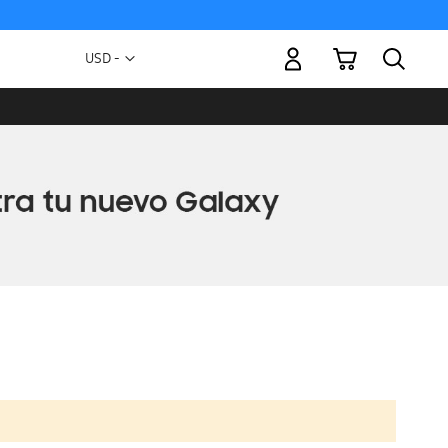
Mi carrito
Moneda
USD -
dólar
estadounidense