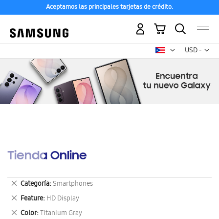
Aceptamos las principales tarjetas de crédito.
Mi carrito
Mon
USD -
dólar
estadounid
Tienda Online
Eliminar
Categoría
Smartphones
este
Eliminar
Feature
HD Display
artículo
este
Eliminar
Color
Titanium Gray
artículo