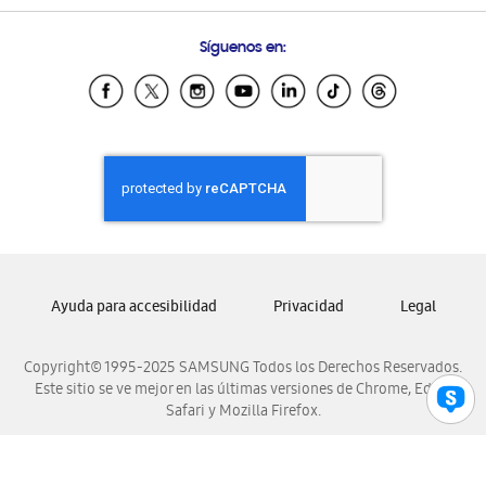
Preguntas Frecuentes
Samsung Costa Rica
Síguenos en:
Samsung Ecuador
Samsung El Salvador
Samsung Guatemala
Samsung Honduras
Samsung Nicaragua
Samsung Panamá
Samsung República Dominicana
Samsung Venezuela
Ayuda para accesibilidad
Privacidad
Legal
Copyright© 1995-2025 SAMSUNG Todos los Derechos Reservados.
Este sitio se ve mejor en las últimas versiones de Chrome, Edge,
Safari y Mozilla Firefox.