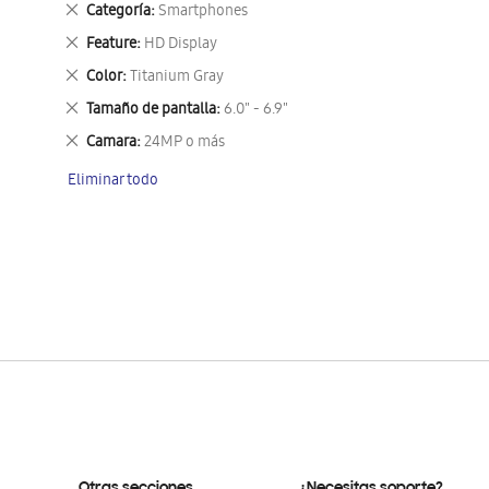
Eliminar
Categoría
Smartphones
este
Eliminar
Feature
HD Display
artículo
este
Eliminar
Color
Titanium Gray
artículo
este
Eliminar
Tamaño de pantalla
6.0" - 6.9"
artículo
este
Eliminar
Camara
24MP o más
artículo
este
Eliminar todo
artículo
Otras secciones
¿Necesitas soporte?