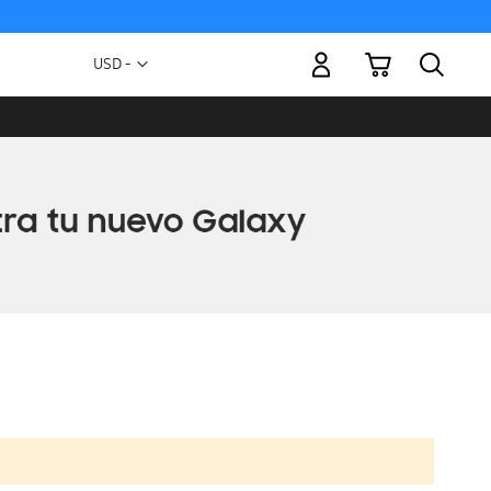
Mi carrito
Moneda
USD -
dólar
estadounidense