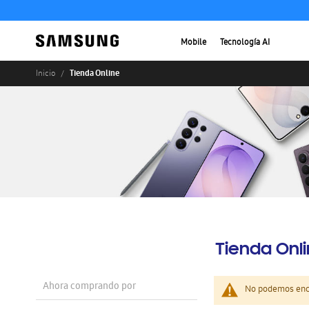
Mobile
Tecnología AI
Tienda Online
Inicio
Tienda Onl
Ahora comprando por
No podemos enco