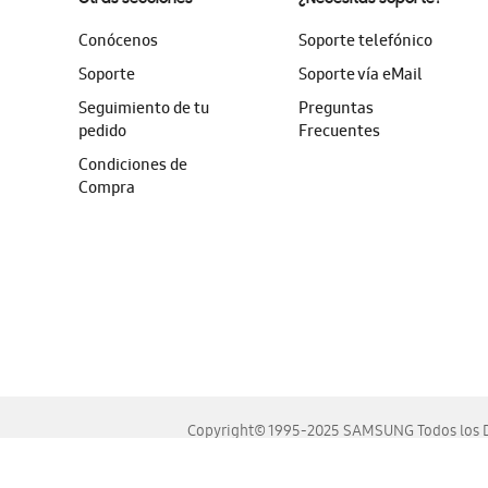
Conócenos
Soporte telefónico
Soporte
Soporte vía eMail
Seguimiento de tu
Preguntas
pedido
Frecuentes
Condiciones de
Compra
Copyright© 1995-2025 SAMSUNG Todos los D
Este sitio se ve mejor en las últimas versiones de Chrome