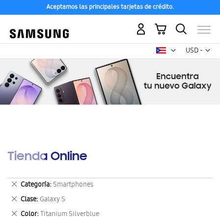
Aceptamos las principales tarjetas de crédito.
Mi carrito
Mon
USD -
dólar
estadounid
Tienda Online
Eliminar
Categoría
Smartphones
este
Eliminar
Clase
Galaxy S
artículo
este
Eliminar
Color
Titanium Silverblue
artículo