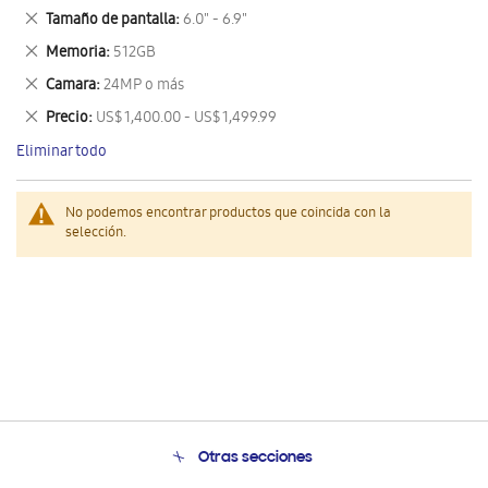
este
Eliminar
Tamaño de pantalla
6.0" - 6.9"
artículo
este
Eliminar
Memoria
512GB
artículo
este
Eliminar
Camara
24MP o más
artículo
este
Eliminar
Precio
US$ 1,400.00 - US$ 1,499.99
artículo
este
Eliminar todo
artículo
No podemos encontrar productos que coincida con la
selección.
Otras secciones