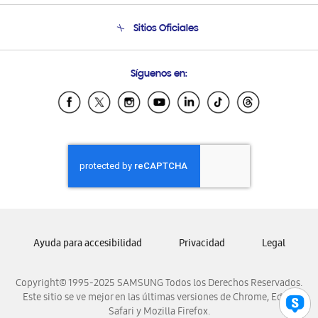
Seguimiento de tu pedido
Soporte telefónico
Sitios Oficiales
Condiciones de Compra
Soporte vía eMail
Preguntas Frecuentes
Samsung Costa Rica
Síguenos en:
Samsung Ecuador
Samsung El Salvador
Samsung Guatemala
Samsung Honduras
Samsung Nicaragua
Samsung Panamá
Samsung República Dominicana
Samsung Venezuela
Ayuda para accesibilidad
Privacidad
Legal
Copyright© 1995-2025 SAMSUNG Todos los Derechos Reservados.
Este sitio se ve mejor en las últimas versiones de Chrome, Edge,
Safari y Mozilla Firefox.