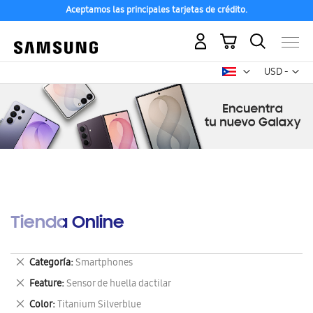
Aceptamos las principales tarjetas de crédito.
Mi carrito
Mon
USD -
dólar
estadounid
Tienda Online
Eliminar
Categoría
Smartphones
este
Eliminar
Feature
Sensor de huella dactilar
artículo
este
Eliminar
Color
Titanium Silverblue
artículo