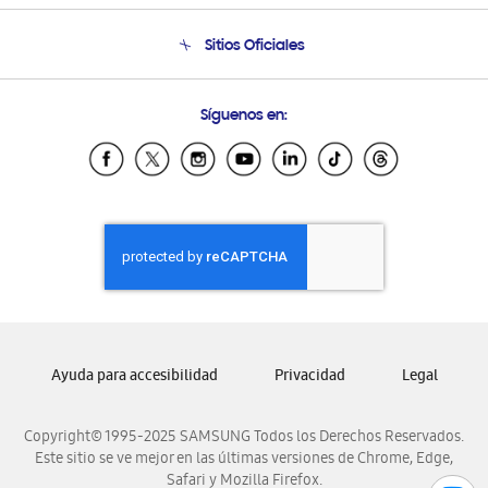
Seguimiento de tu pedido
Soporte telefónico
Sitios Oficiales
Condiciones de Compra
Soporte vía eMail
Preguntas Frecuentes
Samsung Costa Rica
Síguenos en:
Samsung Ecuador
Samsung El Salvador
Samsung Guatemala
Samsung Honduras
Samsung Nicaragua
Samsung Panamá
Samsung República Dominicana
Samsung Venezuela
Ayuda para accesibilidad
Privacidad
Legal
Copyright© 1995-2025 SAMSUNG Todos los Derechos Reservados.
Este sitio se ve mejor en las últimas versiones de Chrome, Edge,
Safari y Mozilla Firefox.