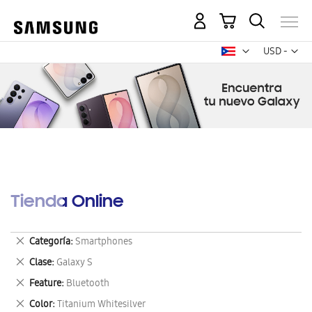
Mi carrito
Mon
USD -
dólar
estadounid
Tienda Online
Eliminar
Categoría
Smartphones
este
Eliminar
Clase
Galaxy S
artículo
este
Eliminar
Feature
Bluetooth
artículo
este
Eliminar
Color
Titanium Whitesilver
artículo