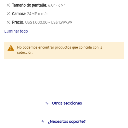
este
Eliminar
Tamaño de pantalla
6.0" - 6.9"
artículo
este
Eliminar
Camara
24MP o más
artículo
este
Eliminar
Precio
US$ 1,000.00 - US$ 1,999.99
artículo
este
Eliminar todo
artículo
No podemos encontrar productos que coincida con la
selección.
Otras secciones
Conócenos
¿Necesitas soporte?
Soporte