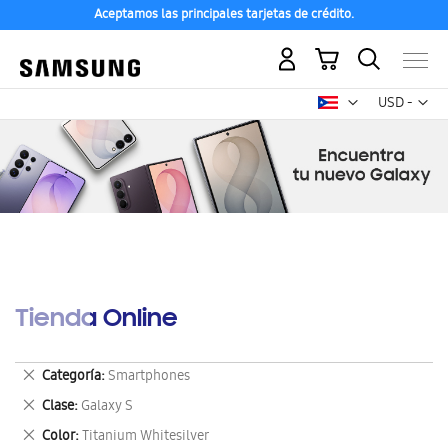
Aceptamos las principales tarjetas de crédito.
Mi carrito
Mon
USD -
dólar
estadounid
Tienda Online
Eliminar
Categoría
Smartphones
este
Eliminar
Clase
Galaxy S
artículo
este
Eliminar
Color
Titanium Whitesilver
artículo