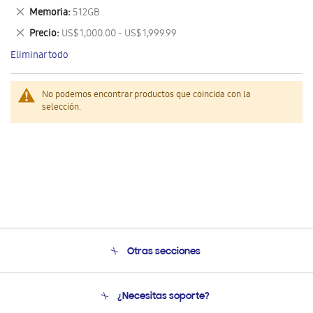
este
Eliminar
Memoria
512GB
artículo
este
Eliminar
Precio
US$ 1,000.00 - US$ 1,999.99
artículo
este
Eliminar todo
artículo
No podemos encontrar productos que coincida con la
selección.
Otras secciones
Conócenos
¿Necesitas soporte?
Soporte