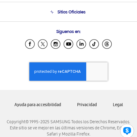
Seguimiento de tu pedido
Soporte telefónico
Sitios Oficiales
Condiciones de Compra
Soporte vía eMail
Preguntas Frecuentes
Samsung Costa Rica
Síguenos en:
Samsung Ecuador
Samsung El Salvador
Samsung Guatemala
Samsung Honduras
Samsung Nicaragua
Samsung Panamá
Samsung República Dominicana
Samsung Venezuela
Ayuda para accesibilidad
Privacidad
Legal
Copyright© 1995-2025 SAMSUNG Todos los Derechos Reservados.
Este sitio se ve mejor en las últimas versiones de Chrome, Edge,
Safari y Mozilla Firefox.