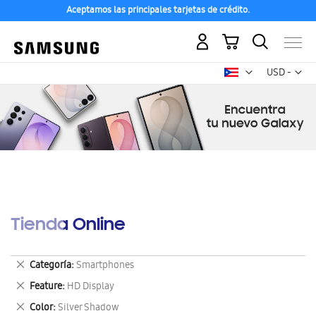
Aceptamos las principales tarjetas de crédito.
Mi carrito
Mon
USD -
dólar
estadounid
Tienda Online
Eliminar
Categoría
Smartphones
este
Eliminar
Feature
HD Display
artículo
este
Eliminar
Color
Silver Shadow
artículo