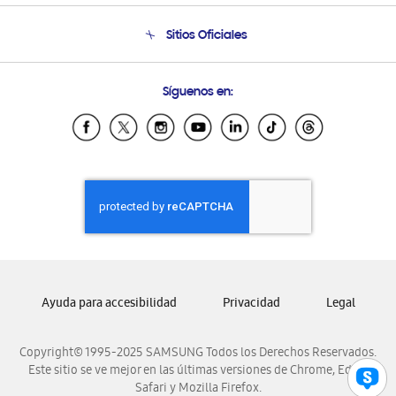
Seguimiento de tu pedido
Soporte telefónico
Sitios Oficiales
Condiciones de Compra
Soporte vía eMail
Preguntas Frecuentes
Samsung Costa Rica
Síguenos en:
Samsung Ecuador
Samsung El Salvador
Samsung Guatemala
Samsung Honduras
Samsung Nicaragua
Samsung Panamá
Samsung República Dominicana
Samsung Venezuela
Ayuda para accesibilidad
Privacidad
Legal
Copyright© 1995-2025 SAMSUNG Todos los Derechos Reservados.
Este sitio se ve mejor en las últimas versiones de Chrome, Edge,
Safari y Mozilla Firefox.