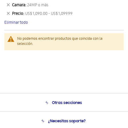
este
Eliminar
Camara
24MP o más
artículo
este
Eliminar
Precio
US$ 1,090.00 - US$ 1,099.99
artículo
este
Eliminar todo
artículo
No podemos encontrar productos que coincida con la
selección.
Otras secciones
Conócenos
¿Necesitas soporte?
Soporte