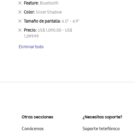
este
Eliminar
Feature
Bluetooth
artículo
este
Eliminar
Color
Silver Shadow
artículo
este
Eliminar
Tamaño de pantalla
6.0" - 6.9"
artículo
este
Eliminar
Precio
US$ 1,090.00 - US$
artículo
este
1,099.99
artículo
Eliminar todo
Otras secciones
¿Necesitas soporte?
Conócenos
Soporte telefónico