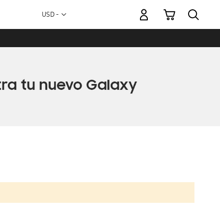
Mi carrito
Moneda
USD -
dólar
estadounidense