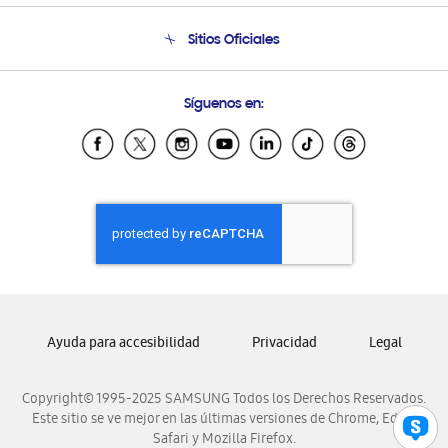
Seguimiento de tu pedido
Soporte telefónico
Sitios Oficiales
Condiciones de Compra
Soporte vía eMail
Preguntas Frecuentes
Samsung Costa Rica
Síguenos en:
Samsung Ecuador
Samsung El Salvador
Samsung Guatemala
Samsung Honduras
Samsung Nicaragua
Samsung Panamá
Samsung República Dominicana
Samsung Venezuela
Ayuda para accesibilidad
Privacidad
Legal
Copyright© 1995-2025 SAMSUNG Todos los Derechos Reservados.
Este sitio se ve mejor en las últimas versiones de Chrome, Edge,
Safari y Mozilla Firefox.