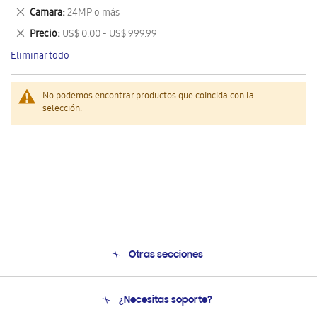
este
Eliminar
Camara
24MP o más
artículo
este
Eliminar
Precio
US$ 0.00 - US$ 999.99
artículo
este
Eliminar todo
artículo
No podemos encontrar productos que coincida con la
selección.
Otras secciones
Conócenos
¿Necesitas soporte?
Soporte