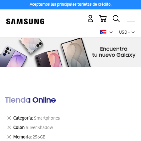
Aceptamos las principales tarjetas de crédito.
Mi carrito
Mon
USD -
dólar
estadounid
Tienda Online
Eliminar
Categoría
Smartphones
este
Eliminar
Color
Silver Shadow
artículo
este
Eliminar
Memoria
256GB
artículo