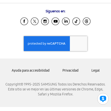
Preguntas Frecuentes
Samsung Costa Rica
Síguenos en:
Samsung Ecuador
Samsung El Salvador
Samsung Guatemala
Samsung Honduras
Samsung Nicaragua
Samsung Panamá
Samsung República Dominicana
Samsung Venezuela
Ayuda para accesibilidad
Privacidad
Legal
Copyright© 1995-2025 SAMSUNG Todos los Derechos Reservados.
Este sitio se ve mejor en las últimas versiones de Chrome, Edge,
Safari y Mozilla Firefox.