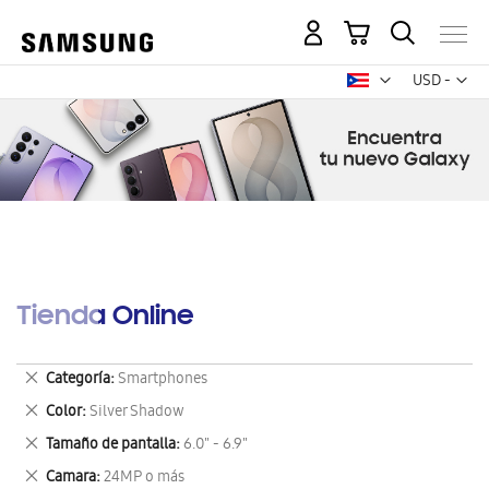
Mi carrito
Mon
USD -
dólar
estadounid
Tienda Online
Eliminar
Categoría
Smartphones
este
Eliminar
Color
Silver Shadow
artículo
este
Eliminar
Tamaño de pantalla
6.0" - 6.9"
artículo
este
Eliminar
Camara
24MP o más
artículo