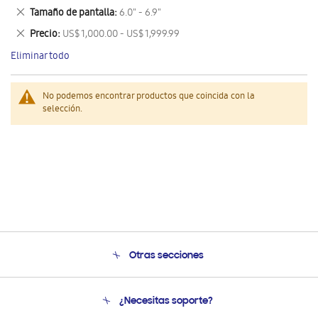
este
Eliminar
Tamaño de pantalla
6.0" - 6.9"
artículo
este
Eliminar
Precio
US$ 1,000.00 - US$ 1,999.99
artículo
este
Eliminar todo
artículo
No podemos encontrar productos que coincida con la
selección.
Otras secciones
Conócenos
¿Necesitas soporte?
Soporte