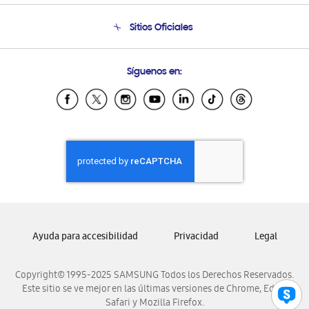
Seguimiento de tu pedido
Soporte telefónico
Sitios Oficiales
Condiciones de Compra
Soporte vía eMail
Preguntas Frecuentes
Samsung Costa Rica
Síguenos en:
Samsung Ecuador
Samsung El Salvador
Samsung Guatemala
Samsung Honduras
Samsung Nicaragua
Samsung Panamá
Samsung República Dominicana
Samsung Venezuela
Ayuda para accesibilidad
Privacidad
Legal
Copyright© 1995-2025 SAMSUNG Todos los Derechos Reservados.
Este sitio se ve mejor en las últimas versiones de Chrome, Edge,
Safari y Mozilla Firefox.