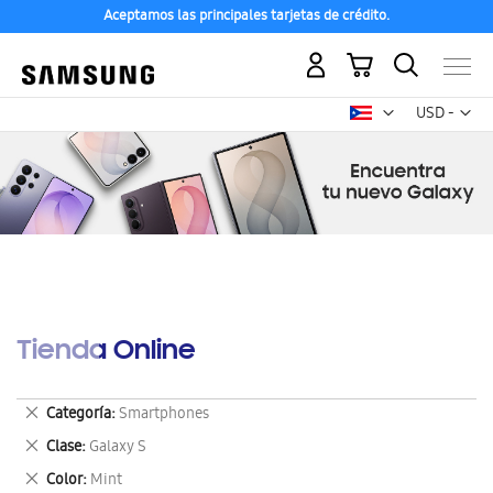
Aceptamos las principales tarjetas de crédito.
Mi carrito
Mon
USD -
dólar
estadounid
Tienda Online
Eliminar
Categoría
Smartphones
este
Eliminar
Clase
Galaxy S
artículo
este
Eliminar
Color
Mint
artículo