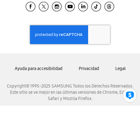
Samsung El Salvador
Samsung Guatemala
Samsung Honduras
Samsung Nicaragua
Samsung Panamá
Samsung República Dominicana
Samsung Venezuela
Ayuda para accesibilidad
Privacidad
Legal
Copyright© 1995-2025 SAMSUNG Todos los Derechos Reservados.
Este sitio se ve mejor en las últimas versiones de Chrome, Edge,
Safari y Mozilla Firefox.