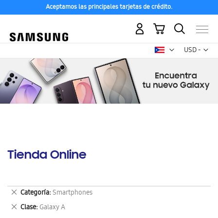
Aceptamos las principales tarjetas de crédito.
Mi carrito
Mon
USD -
dólar
estadounid
Tienda Online
Eliminar
Categoría
Smartphones
este
Eliminar
Clase
Galaxy A
artículo
este