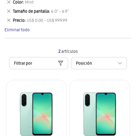
Eliminar
Color
Mint
artículo
este
Eliminar
Tamaño de pantalla
6.0" - 6.9"
artículo
este
Eliminar
Precio
US$ 0.00 - US$ 999.99
artículo
este
Eliminar todo
artículo
2
artículos
Filtrar por