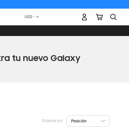
Mi carrito
Moneda
USD -
dólar
estadounidense
Ordenar por