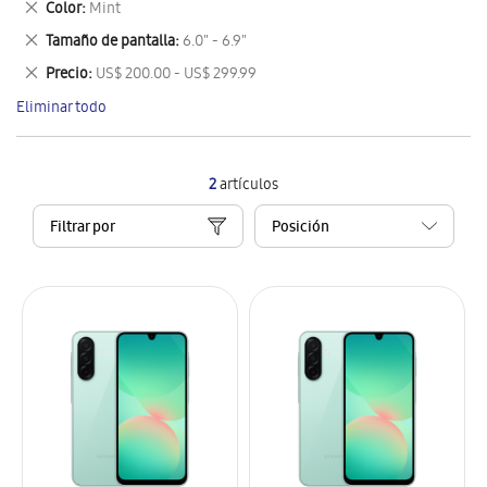
Eliminar
Color
Mint
artículo
este
Eliminar
Tamaño de pantalla
6.0" - 6.9"
artículo
este
Eliminar
Precio
US$ 200.00 - US$ 299.99
artículo
este
Eliminar todo
artículo
2
artículos
Filtrar por