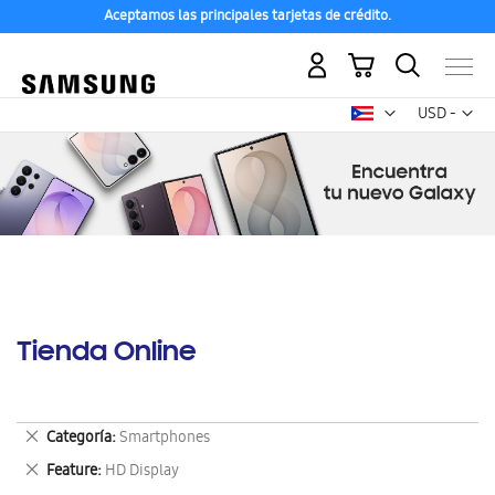
Aceptamos las principales tarjetas de crédito.
Mi carrito
Mon
USD -
dólar
estadounid
Tienda Online
Eliminar
Categoría
Smartphones
este
Eliminar
Feature
HD Display
artículo
este