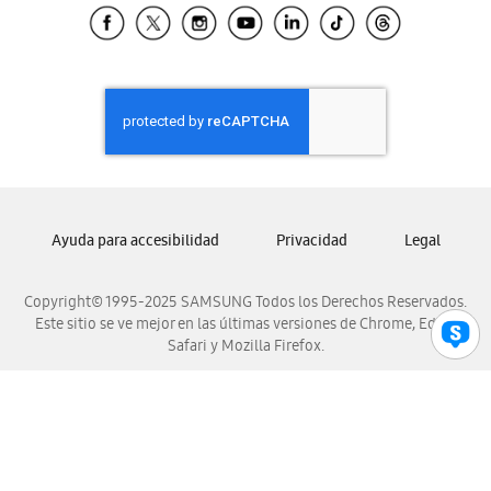
Samsung El Salvador
Samsung Guatemala
Samsung Honduras
Samsung Nicaragua
Samsung Panamá
Samsung República Dominicana
Samsung Venezuela
Ayuda para accesibilidad
Privacidad
Legal
Copyright© 1995-2025 SAMSUNG Todos los Derechos Reservados.
Este sitio se ve mejor en las últimas versiones de Chrome, Edge,
Safari y Mozilla Firefox.