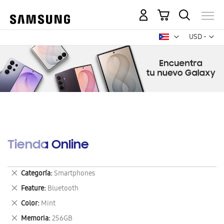
Mi carrito
Mon
USD -
dólar
estadounid
Tienda Online
Eliminar
Categoría
Smartphones
este
Eliminar
Feature
Bluetooth
artículo
este
Eliminar
Color
Mint
artículo
este
Eliminar
Memoria
256GB
artículo