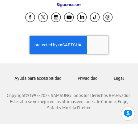
Síguenos en:
Samsung Ecuador
Samsung El Salvador
Samsung Guatemala
Samsung Honduras
Samsung Nicaragua
Samsung Panamá
Samsung República Dominicana
Samsung Venezuela
Ayuda para accesibilidad
Privacidad
Legal
Copyright© 1995-2025 SAMSUNG Todos los Derechos Reservados.
Este sitio se ve mejor en las últimas versiones de Chrome, Edge,
Safari y Mozilla Firefox.