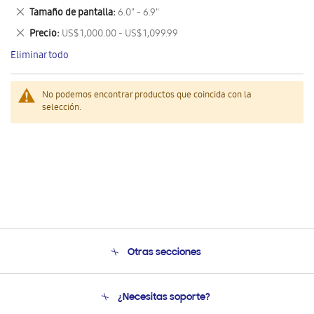
este
Eliminar
Tamaño de pantalla
6.0" - 6.9"
artículo
este
Eliminar
Precio
US$ 1,000.00 - US$ 1,099.99
artículo
este
Eliminar todo
artículo
No podemos encontrar productos que coincida con la
selección.
Otras secciones
Conócenos
¿Necesitas soporte?
Soporte