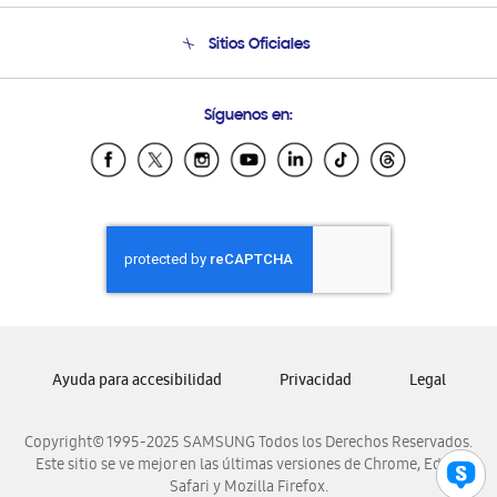
Seguimiento de tu pedido
Soporte telefónico
Sitios Oficiales
Condiciones de Compra
Soporte vía eMail
Preguntas Frecuentes
Samsung Costa Rica
Síguenos en:
Samsung Ecuador
Samsung El Salvador
Samsung Guatemala
Samsung Honduras
Samsung Nicaragua
Samsung Panamá
Samsung República Dominicana
Samsung Venezuela
Ayuda para accesibilidad
Privacidad
Legal
Copyright© 1995-2025 SAMSUNG Todos los Derechos Reservados.
Este sitio se ve mejor en las últimas versiones de Chrome, Edge,
Safari y Mozilla Firefox.