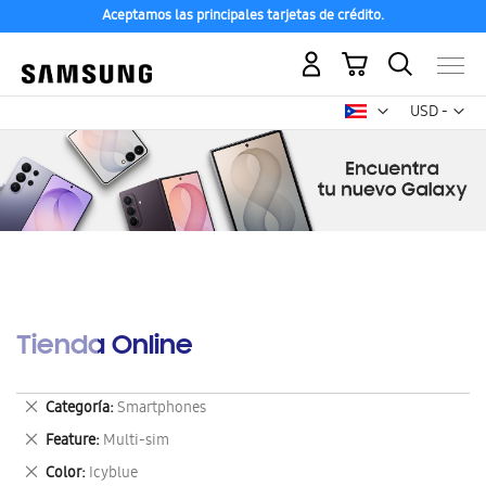
Aceptamos las principales tarjetas de crédito.
Mi carrito
Mon
USD -
dólar
estadounid
Tienda Online
Eliminar
Categoría
Smartphones
este
Eliminar
Feature
Multi-sim
artículo
este
Eliminar
Color
Icyblue
artículo