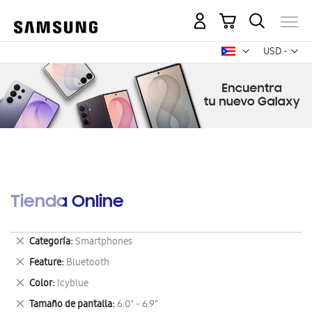
Mi carrito
Mon
USD -
dólar
estadounid
Tienda Online
Eliminar
Categoría
Smartphones
este
Eliminar
Feature
Bluetooth
artículo
este
Eliminar
Color
Icyblue
artículo
este
Eliminar
Tamaño de pantalla
6.0" - 6.9"
artículo