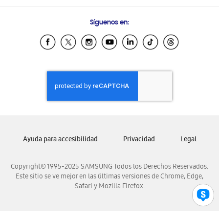
Preguntas Frecuentes
Samsung Costa Rica
Síguenos en:
Samsung Ecuador
Samsung El Salvador
Samsung Guatemala
Samsung Honduras
Samsung Nicaragua
Samsung Panamá
Samsung República Dominicana
Samsung Venezuela
Ayuda para accesibilidad
Privacidad
Legal
Copyright© 1995-2025 SAMSUNG Todos los Derechos Reservados.
Este sitio se ve mejor en las últimas versiones de Chrome, Edge,
Safari y Mozilla Firefox.