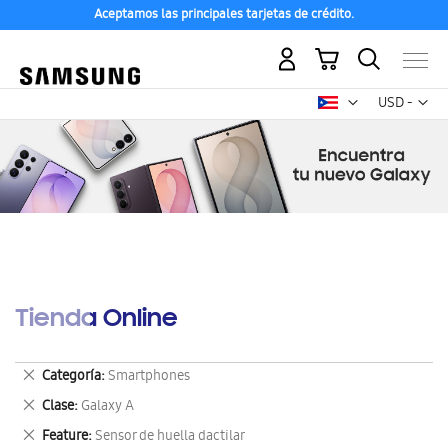
Aceptamos las principales tarjetas de crédito.
Mi carrito
Mon
USD -
dólar
estadounid
Tienda Online
Eliminar
Categoría
Smartphones
este
Eliminar
Clase
Galaxy A
artículo
este
Eliminar
Feature
Sensor de huella dactilar
artículo