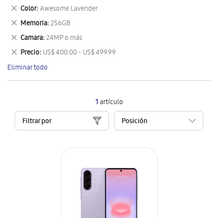
este
Eliminar
Color
Awesome Lavender
artículo
este
Eliminar
Memoria
256GB
artículo
este
Eliminar
Camara
24MP o más
artículo
este
Eliminar
Precio
US$ 400.00 - US$ 499.99
artículo
este
Eliminar todo
artículo
1
artículo
Filtrar por