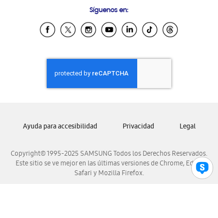
Preguntas Frecuentes
Samsung Costa Rica
Síguenos en:
Samsung Ecuador
Samsung El Salvador
Samsung Guatemala
Samsung Honduras
Samsung Nicaragua
Samsung Panamá
Samsung República Dominicana
Samsung Venezuela
Ayuda para accesibilidad
Privacidad
Legal
Copyright© 1995-2025 SAMSUNG Todos los Derechos Reservados.
Este sitio se ve mejor en las últimas versiones de Chrome, Edge,
Safari y Mozilla Firefox.