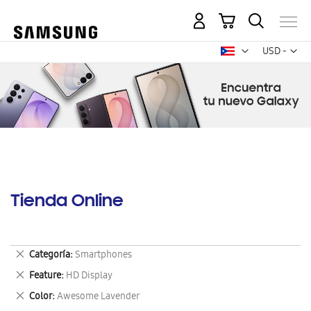
Mi carrito
Mon
USD -
dólar
estadounid
Tienda Online
Eliminar
Categoría
Smartphones
este
Eliminar
Feature
HD Display
artículo
este
Eliminar
Color
Awesome Lavender
artículo
este