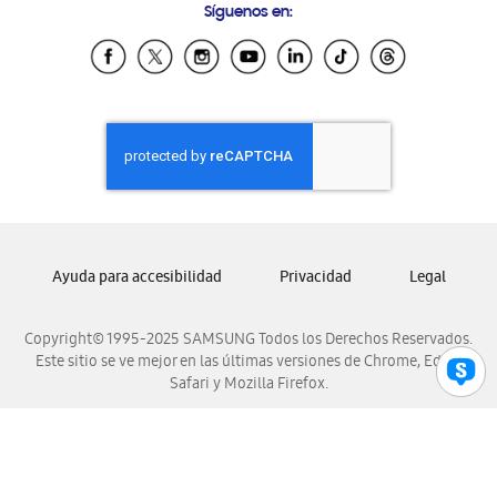
Síguenos en:
Samsung Ecuador
Samsung El Salvador
Samsung Guatemala
Samsung Honduras
Samsung Nicaragua
Samsung Panamá
Samsung República Dominicana
Samsung Venezuela
Ayuda para accesibilidad
Privacidad
Legal
Copyright© 1995-2025 SAMSUNG Todos los Derechos Reservados.
Este sitio se ve mejor en las últimas versiones de Chrome, Edge,
Safari y Mozilla Firefox.