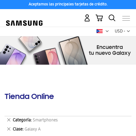
Aceptamos las principales tarjetas de crédito.
Mi carrito
Mon
USD -
dólar
estadounid
Tienda Online
Eliminar
Categoría
Smartphones
este
Eliminar
Clase
Galaxy A
artículo
este