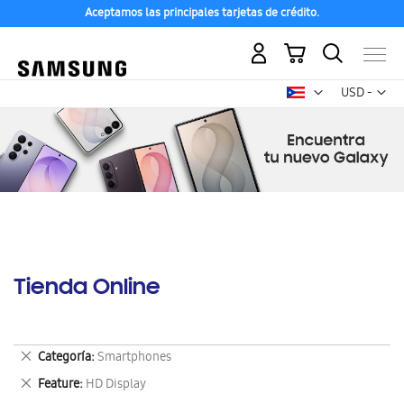
Aceptamos las principales tarjetas de crédito.
Mi carrito
Mon
USD -
dólar
estadounid
Tienda Online
Eliminar
Categoría
Smartphones
este
Eliminar
Feature
HD Display
artículo
este