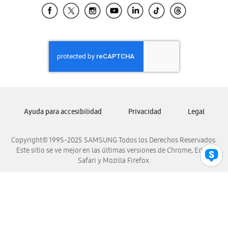
Samsung El Salvador
Samsung Guatemala
Samsung Honduras
Samsung Nicaragua
Samsung Panamá
Samsung República Dominicana
Samsung Venezuela
Ayuda para accesibilidad
Privacidad
Legal
Copyright© 1995-2025 SAMSUNG Todos los Derechos Reservados.
Este sitio se ve mejor en las últimas versiones de Chrome, Edge,
Safari y Mozilla Firefox.