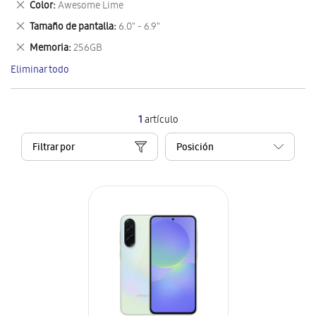
Eliminar
Color
Awesome Lime
artículo
este
Eliminar
Tamaño de pantalla
6.0" - 6.9"
artículo
este
Eliminar
Memoria
256GB
artículo
este
Eliminar todo
artículo
1
artículo
Filtrar por